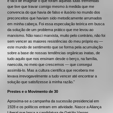
é fácil de imaginar o que foram aquelas lutas tremendas
que tive que travar comigo mesmo à medida que me
convencia do que havia de falso e ilusório no mundo dos
preconceitos que haviam sido metodicamente arrumados
em minha cabeça. Foi essa especulação teórica em busca
da solução de um problema prático que me levou ao
marxismo. Não nasci marxista, muito pelo contrário, não foi
sem vencer as maiores resistências do meu próprio eu —
este mundo de sentimento que se forma pela acumulação
sobre a base de nossas tendências orgânicas inatas, de
tudo aquilo que nos ensinam desde o berço, na família,
naescola, no meio que crescemos — que consegui
assimilá-lo. Mas a cultura científica que recebera me
levava irrevogavelmente a tudo vencer até encontrar a
solução que satisfizesse à minha razão."
Prestes e o Movimento de 30
Aproxima-se a campanha da sucessão presidencial em
1928 e os políticos entram em atividade. Nasce a Aliança
Liberal que lança a candidatura de Getúlio Vargas.