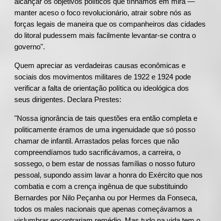
alcançar os objetivos políticos que tínhamos em mira —
manter aceso o foco revolucionário, atrair sobre nós as
forças legais de maneira que os companheiros das cidades
do litoral pudessem mais facilmente levantar-se contra o
governo".
Quem apreciar as verdadeiras causas econômicas e
sociais dos movimentos militares de 1922 e 1924 pode
verificar a falta de orientação política ou ideológica dos
seus dirigentes. Declara Prestes:
"Nossa ignorância de tais questões era então completa e
politicamente éramos de uma ingenuidade que só posso
chamar de infantil. Arrastados pelas forces que não
compreendíamos tudo sacrificávamos, a carreira, o
sossego, o bem estar de nossas famílias o nosso futuro
pessoal, supondo assim lavar a honra do Exército que nos
combatia e com a crença ingênua de que substituindo
Bernardes por Nilo Peçanha ou por Hermes da Fonseca,
todos os males nacionais que apenas começávamos a
vislumbrar encontrariam remédio. Mas tudo na vida tem o