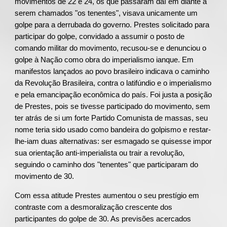
movimentos de 22 e 24, os que passaram daí em diante a
serem chamados "os tenentes", visava unicamente um
golpe para a derrubada do governo. Prestes solicitado para
participar do golpe, convidado a assumir o posto de
comando militar do movimento, recusou-se e denunciou o
golpe à Nação como obra do imperialismo ianque. Em
manifestos lançados ao povo brasileiro indicava o caminho
da Revolução Brasileira, contra o latifúndio e o imperialismo
e pela emancipação econômica do país. Foi justa a posição
de Prestes, pois se tivesse participado do movimento, sem
ter atrás de si um forte Partido Comunista de massas, seu
nome teria sido usado como bandeira do golpismo e restar-
lhe-iam duas alternativas: ser esmagado se quisesse impor
sua orientação anti-imperialista ou trair a revolução,
seguindo o caminho dos "tenentes" que participaram do
movimento de 30.
Com essa atitude Prestes aumentou o seu prestígio em
contraste com a desmoralização crescente dos
participantes do golpe de 30. As previsões acercados