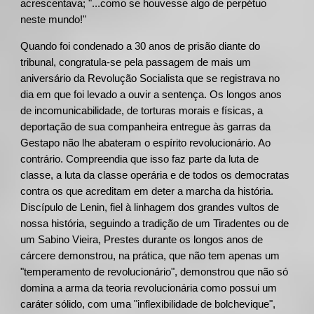
acrescentava; "...como se houvesse algo de perpétuo
neste mundo!"
Quando foi condenado a 30 anos de prisão diante do
tribunal, congratula-se pela passagem de mais um
aniversário da Revolução Socialista que se registrava no
dia em que foi levado a ouvir a sentença. Os longos anos
de incomunicabilidade, de torturas morais e físicas, a
deportação de sua companheira entregue às garras da
Gestapo não lhe abateram o espírito revolucionário. Ao
contrário. Compreendia que isso faz parte da luta de
classe, a luta da classe operária e de todos os democratas
contra os que acreditam em deter a marcha da história.
Discípulo de Lenin, fiel à linhagem dos grandes vultos de
nossa história, seguindo a tradição de um Tiradentes ou de
um Sabino Vieira, Prestes durante os longos anos de
cárcere demonstrou, na prática, que não tem apenas um
"temperamento de revolucionário", demonstrou que não só
domina a arma da teoria revolucionária como possui um
caráter sólido, com uma "inflexibilidade de bolchevique",