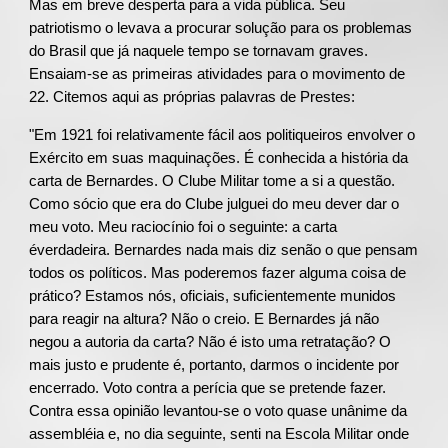
Mas em breve desperta para a vida pública. Seu
patriotismo o levava a procurar solução para os problemas
do Brasil que já naquele tempo se tornavam graves.
Ensaiam-se as primeiras atividades para o movimento de
22. Citemos aqui as próprias palavras de Prestes:
"Em 1921 foi relativamente fácil aos politiqueiros envolver o
Exército em suas maquinações. É conhecida a história da
carta de Bernardes. O Clube Militar tome a si a questão.
Como sócio que era do Clube julguei do meu dever dar o
meu voto. Meu raciocínio foi o seguinte: a carta
éverdadeira. Bernardes nada mais diz senão o que pensam
todos os políticos. Mas poderemos fazer alguma coisa de
prático? Estamos nós, oficiais, suficientemente munidos
para reagir na altura? Não o creio. E Bernardes já não
negou a autoria da carta? Não é isto uma retratação? O
mais justo e prudente é, portanto, darmos o incidente por
encerrado. Voto contra a perícia que se pretende fazer.
Contra essa opinião levantou-se o voto quase unânime da
assembléia e, no dia seguinte, senti na Escola Militar onde