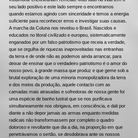
seu lado positivo e este lado sempre o encontramos
quando estamos agindo com sinceridade e temos a energia
suficiente para reconhecer erros e investigar suas causas.
A marcha da Coluna nos revelou o Brasil. Nascidos e
educados no litoral civilizado e europeu, sistematicamente
enganados por um falso patriotismo que receia a verdade,
que se orgulha de riquezas inaproveitadas nas entranhas
da terra e de onde não as podemos ainda arrancar, para
deixar de ensinar que o verdadeiro patriotismo é o amor do
nosso povo, à grande massa que produz e que geme sob a
brutal exploração de uma minoria monopolizadora da terra
e dos meios da produção, aquele contacto com as
camadas mais atrasadas e sofredoras de nossa gente foi
uma espécie de banho lustral que se nos purificava
simultaneamente nos obrigava, em consciência, e dali por
diante a não depor jamais as armas enquanto medidas
radicais não transformassem por completo o quadro
doloroso e revoltante que dia a dia, na proporção em que
penetrávamos o sertão, se desdobrava ante os nossos