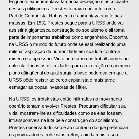
Enquanto experimentava tamanha decepção e asco diante
desses politiqueiros. Prestes tomava contacto com o
Partido Comunista. Robustecia e aumentava sua fé nas
massas. Em 1931 Prestes segue para a URSS onde vai
assistir à gigantesca construção do socialismo e ali toma
parte de importantes trabalhos como engenheiro. Encontra
na URSS o mundo do futuro onde se está realizando uma
milenar aspiração da humanidade em sua luta contra a
miséria e a opressão. Viu o heroísmo dos trabalhadores ao
enfrentar todas as dificuldades para a execução do primeiro
plano qüinqüenal do qual surgiu a base poderosa em que a
URSS pôde resistir ao cerco capitalista e mais tarde
esmagar as tropas invasoras de Hitler.
Na URSS, os trotskistas então infiltrados no movimento
operário tentam envolver Prestes. Procuram dificultar sua
vida, mostram-lhe as dificuldades como se elas fossem
intransponíveis na luta pela construção do socialismo.
Prestes observa tudo isso e ao contrário do que pretendiam
os provocadores trotskistas, reforça ainda mais a sua