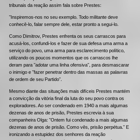
tribunais da reação assim fala sobre Prestes:
"Inspiremos-nos no seu exemplo. Todo militante deve
conhecê-lo, falar sempre dele, estar pronto a segui-lo.
Como Dimitrov, Prestes enfrenta os seus carrascos para
acusá-los, confundi-los e fazer de sua defesa uma arma a
serviço do povo, uma arma para esclarecimento político,
utilizando os poucos momentos que os carrascos lhe
deram para "adotar uma linha ofensiva", para desmascarar
o inimigo e "fazer penetrar dentro das massas as palavras
de ordem de seu Partido".
Mesmo diante das situações mais difíceis Prestes mantém
a convicção da vitória final da luta do seu povo contra os
exploradores. Ao ser condenado em 1940 a mais algumas
dezenas de anos de prisão, Prestes escrevia à sua
companheira Olga: "Ontem fui condenado a mais algumas
dezenas de anos de prisão. Como vês, prisão perpétua." E
ironizando a estupidez dos senhores da reação