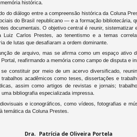
 memória histórica.
ado do diálogo entre a compreensão histórica da Coluna P
sociais do Brasil republicano — e a formação bibliotecária
ntes documentais. O objetivo central é reunir, sistematizar
 Luiz Carlos Prestes, ao tenentismo e a temas correla
a de lutas que desafiaram a ordem dominante.
unção de arquivo, mas se afirma como um espaço ativo de
a o Portal, reafirmando a memória como campo de disputa e i
se constituir por meio de um acervo diversificado, reuni
, trabalhos acadêmicos como teses, dissertações e traba
dicas, assim como artigos de revistas e jornais; trabal
e uma bibliografia especializada impressa.
diovisuais e iconográficos, como vídeos, fotografias e mú
 à temática da Coluna Prestes.
Dra. Patrícia de Oliveira Portela