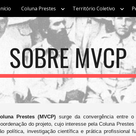
Início
Coluna Prestes
Território Coletivo
P
ip to main content
Skip to navigat
SOBRE MVCP
oluna Prestes
(MVCP)
surge da convergência entre o es
oordenação do projeto, cujo interesse pela Coluna Prestes
o política, investigação científica e prática profission