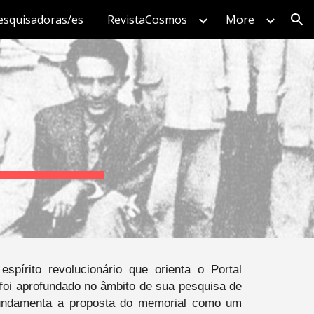
esquisadoras/es
RevistaCosmos
More
ion
pírito revolucionário que orienta o Portal
 foi aprofundado no âmbito de sua pesquisa de
al fundamenta a proposta do memorial como um